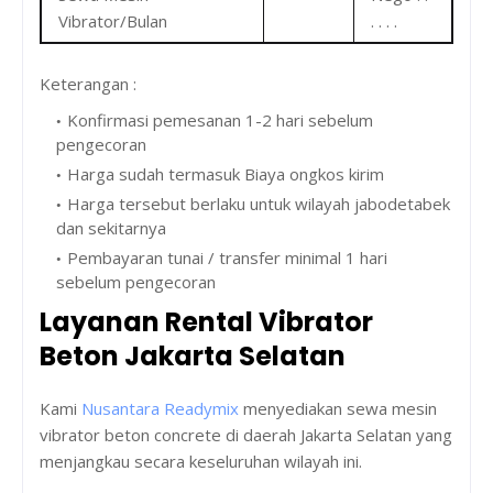
Vibrator/Bulan
. . . .
Keterangan :
Konfirmasi pemesanan 1-2 hari sebelum
pengecoran
Harga sudah termasuk Biaya ongkos kirim
Harga tersebut berlaku untuk wilayah jabodetabek
dan sekitarnya
Pembayaran tunai / transfer minimal 1 hari
sebelum pengecoran
Layanan Rental Vibrator
Beton Jakarta Selatan
Kami
Nusantara Readymix
menyediakan sewa mesin
vibrator beton concrete di daerah Jakarta Selatan yang
menjangkau secara keseluruhan wilayah ini.