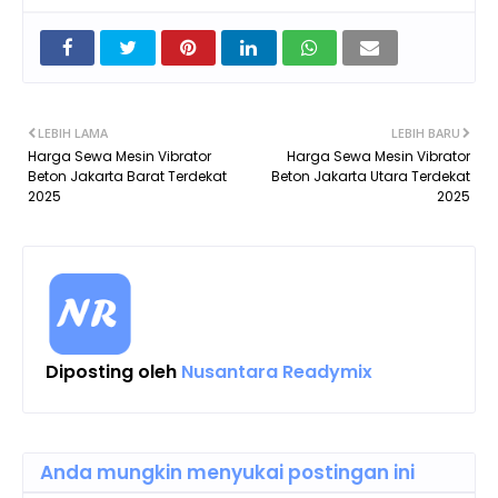
LEBIH LAMA
LEBIH BARU
Harga Sewa Mesin Vibrator
Harga Sewa Mesin Vibrator
Beton Jakarta Barat Terdekat
Beton Jakarta Utara Terdekat
2025
2025
Diposting oleh
Nusantara Readymix
Anda mungkin menyukai postingan ini