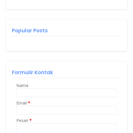
Popular Posts
Formulir Kontak
Nama
Email
*
Pesan
*