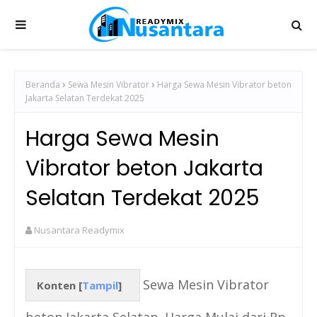
Beranda
Sewa Mesin Vibrator
Harga Sewa Mesin Vibrator beton
Jakarta Selatan Terdekat 2025
Harga Sewa Mesin
Vibrator beton Jakarta
Selatan Terdekat 2025
Nusantara Readymix
Sewa Mesin Vibrator
Konten [
Tampil
]
beton Jakarta Selatan, Harga Mulai dari Rp