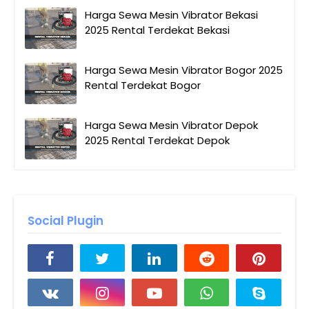
Harga Sewa Mesin Vibrator Bekasi
2025 Rental Terdekat Bekasi
Harga Sewa Mesin Vibrator Bogor 2025
Rental Terdekat Bogor
Harga Sewa Mesin Vibrator Depok
2025 Rental Terdekat Depok
Social Plugin