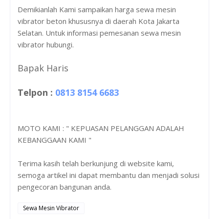
Demikianlah Kami sampaikan harga sewa mesin
vibrator beton khususnya di daerah Kota Jakarta
Selatan. Untuk informasi pemesanan sewa mesin
vibrator hubungi.
Bapak Haris
Telpon :
0813 8154 6683
MOTO KAMI : " KEPUASAN PELANGGAN ADALAH
KEBANGGAAN KAMI "
Terima kasih telah berkunjung di website kami,
semoga artikel ini dapat membantu dan menjadi solusi
pengecoran bangunan anda.
Sewa Mesin Vibrator