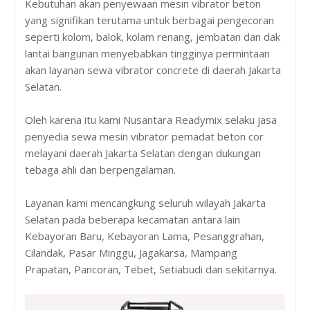
Kebutuhan akan penyewaan mesin vibrator beton
yang signifikan terutama untuk berbagai pengecoran
seperti kolom, balok, kolam renang, jembatan dan dak
lantai bangunan menyebabkan tingginya permintaan
akan layanan sewa vibrator concrete di daerah Jakarta
Selatan.
Oleh karena itu kami Nusantara Readymix selaku jasa
penyedia sewa mesin vibrator pemadat beton cor
melayani daerah Jakarta Selatan dengan dukungan
tebaga ahli dan berpengalaman.
Layanan kami mencangkung seluruh wilayah Jakarta
Selatan pada beberapa kecamatan antara lain
Kebayoran Baru, Kebayoran Lama, Pesanggrahan,
Cilandak, Pasar Minggu, Jagakarsa, Mampang
Prapatan, Pancoran, Tebet, Setiabudi dan sekitarnya.