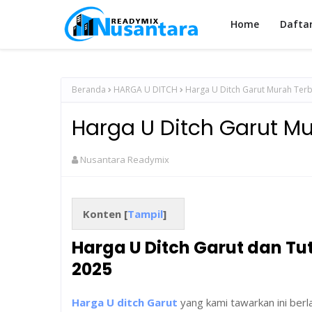
Home
Dafta
Beranda
HARGA U DITCH
Harga U Ditch Garut Murah Ter
Harga U Ditch Garut M
Nusantara Readymix
Konten [
Tampil
]
Harga U Ditch Garut dan Tu
2025
Harga U ditch Garut
yang kami tawarkan ini berl