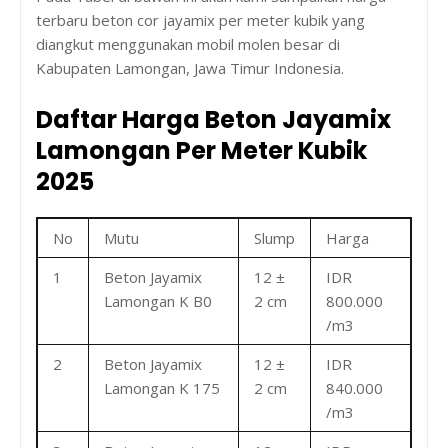
terbaru beton cor jayamix per meter kubik yang
diangkut menggunakan mobil molen besar di
Kabupaten Lamongan, Jawa Timur Indonesia.
Daftar Harga Beton Jayamix
Lamongan Per Meter Kubik
2025
No
Mutu
Slump
Harga
1
Beton Jayamix
12 ±
IDR
Lamongan K B0
2 cm
800.000
/m3
2
Beton Jayamix
12 ±
IDR
Lamongan K 175
2 cm
840.000
/m3