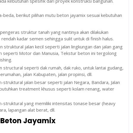
ada kebutuhan spesifik dari proyek konstruksi bangunan.
beda, berikut pilihan mutu beton jayamix sesuai kebutuhan
pengeras struktur tanah yang nantinya akan dilakukan
 rendah kadar semen sehingga sulit untuk di finish halus.
truktural jalan kecil seperti jalan lingkungan dan jalan gang
 seperti Motor dan Manusia, Tekstur beton ini tergolong
ishing.
structural seperti dak rumah, dak ruko, untuk lantai gudang,
perumahan, jalan Kabupaten, jalan propinsi, dll.
struktural jalan besar seperti jalan Negara, Bandara, Jalan
butuhkan treatment khusus seperti kolam renang, water
struktural yang memiliki intensitas tonase besar (heavy
ra, lapangan alat berat, dll.
Beton Jayamix