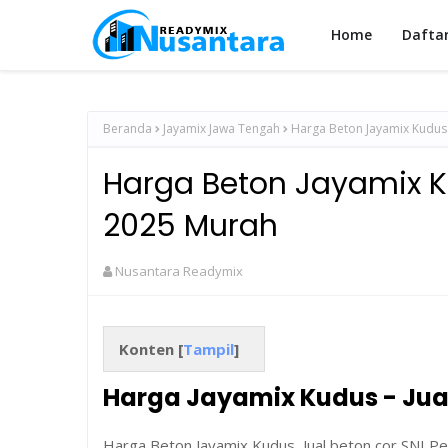
Home
Dafta
Beranda
Jayamix Jawa Tengah
Harga Beton Jayamix Kudus
Harga Beton Jayamix K
2025 Murah
Nusantara Readymix
Konten [
Tampil
]
Harga Jayamix Kudus - Jual
Harga Beton Jayamix Kudus, Jual beton cor SNI Pe