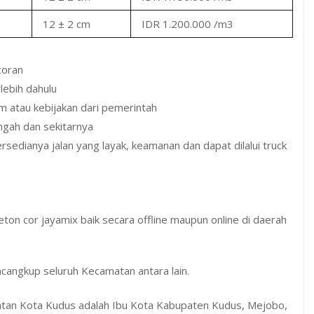
12 ± 2 cm
IDR 1.200.000 /m3
coran
lebih dahulu
 atau kebijakan dari pemerintah
ngah dan sekitarnya
edianya jalan yang layak, keamanan dan dapat dilalui truck
on cor jayamix baik secara offline maupun online di daerah
angkup seluruh Kecamatan antara lain.
matan Kota Kudus adalah Ibu Kota Kabupaten Kudus, Mejobo,